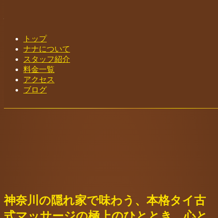
神奈川 中津 愛川 タイ古式マッサージ｜
ナナ
トップ
ナナについて
nana
スタッフ紹介
2024年7月1日
料金一覧
タイマッサージ
,
中津タイ古式マッサージ
,
愛川タイマ
Toggle navigation
アクセス
ッサージ
, ...
ブログ
Home
-
タイマッサージ
-
神奈川…
神奈川の隠れ家で味わう、本格タイ古
式マッサージの極上のひととき。心と