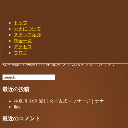
Home
-
駐車場…
トップ
ナナについて
スタッフ紹介
料金一覧
Toggle navigation
アクセス
ブログ
駐車場あり 神奈川 中津 愛川 タイ古式マッサージ｜ナナ
最近の投稿
神奈川 中津 愛川 タイ古式マッサージ｜ナナ
link
最近のコメント